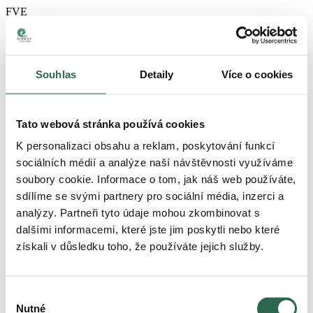
FVE
v ceně
Galerie
Souhlas
Detaily
Více o cookies
Tato webová stránka používá cookies
Exteriér
K personalizaci obsahu a reklam, poskytování funkcí
Prohlédnout
sociálních médií a analýze naší návštěvnosti využíváme
soubory cookie. Informace o tom, jak náš web používáte,
sdílíme se svými partnery pro sociální média, inzerci a
Interiér
analýzy. Partneři tyto údaje mohou zkombinovat s
Prohlédnout
dalšími informacemi, které jste jim poskytli nebo které
získali v důsledku toho, že používáte jejich služby.
Výstavba
Prohlédnout
Výběr
Nutné
souhlasu